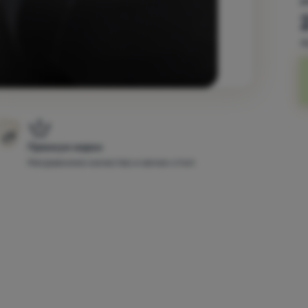
2
4
Премиум марки
Несравнимо качество и вечен стил