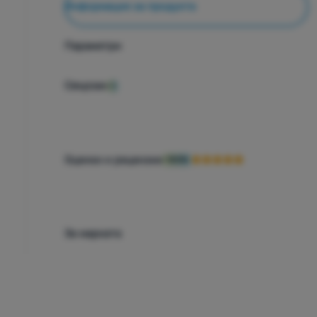
Информация за продукта
Параметри
Свързан
1
Оценки и рецензии
100%
За марката