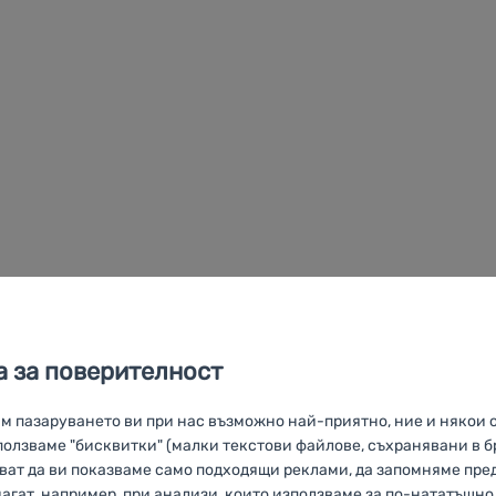
 за поверителност
им пазаруването ви при нас възможно най-приятно, ние и някои 
олзваме "бисквитки" (малки текстови файлове, съхранявани в б
яват да ви показваме само подходящи реклами, да запомняме пр
магат, например, при анализи, които използваме за по-нататъшн