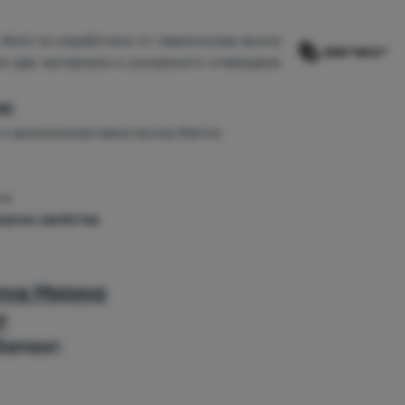
 Wool са изработени от мериносова вълна
зи два материала е ускореното отвеждане
и:
и висококачествена вълна Merino
та
иални свойства
ълна Мерино
r
ensor: