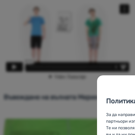
Въвеждане на вълната Мерино:
Политика
За да направ
партньори изп
Те ни позвол
ви и да ни по