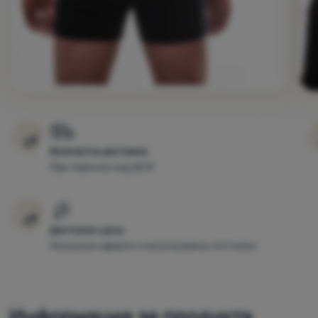
Безплатна доставка
При поръчка над 60 €
Достъпни цени
Уникални оферти и ексклузивни отстъпки
Информация за продукта