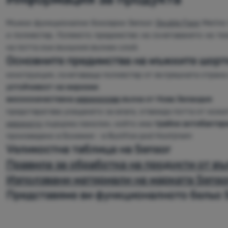
Мъжки функционални боксерки Sensor
Double Face
Merino
и полиестер. Голямото предимство на съчетаването на те
на потта към външния вълнен слой.
Основните предимства на мъжките шорт
конструкция, съчетаваща полиестер от вътрешната страна 
устойчивост на миризми
висококачествена
мериносова
вълна от Нова Зеландия
предотвратява усещането за влага, отвежда потта от кожа
мериното
съдържа ланолин, който има
трайни антибактер
произведено в Бохемия - в Bystřice pod Hostýnem
Vеликостна таблица на Sensor
Правила за обработка на продукти от в
Използвани материали на марката Senso
Представяме ви функционалното бельо S