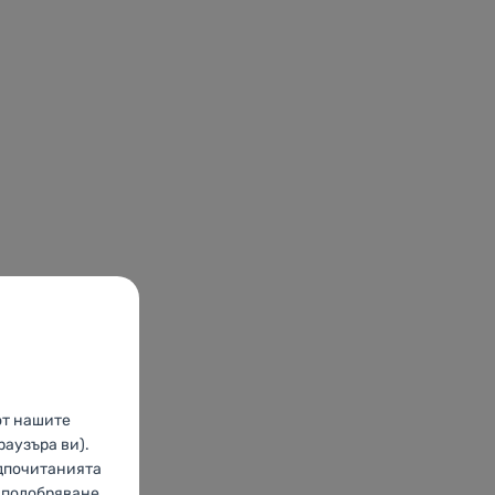
от нашите
раузъра ви).
едпочитанията
о подобряване