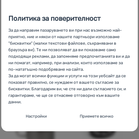
ТУРИСТИЧЕСКИ ПРИБОРИ И
ЧАША
Оценки от клиенти
Оценки от кл
СЪДОВЕ
Политика за поверителност
За да направим пазаруването ви при нас възможно най-
Warg
Hyperion Titan
приятно, ние и някои от нашите партньори използваме
Warg
Gasty
Mug 350
"бисквитки" (малки текстови файлове, съхранявани в
браузъра ви). Те ни позволяват да ви показваме само
подходящи реклами, да запомняме предпочитанията ви и да
ни помагат, например, при анализи, които използваме за
24,99
€
37,05
€
по-нататъшно подобряване на сайта.
19,90
€
20,90
€
Добавяне на 'Туристически прибори и съдове Warg Gas
Добавяне на 'Чаша Warg H
За да могат всички функции и услуги на този уебсайт да се
38,92
лв.
40,88
лв.
показват правилно, се нуждаем от вашето съгласие за
бисквитки. Благодарим ви, че сте ни дали съгласието си, и
гарантираме, че ще се отнасяме отговорно към вашите
-39
%
-68
%
данни.
Настройки за съгласие за категории
Настройки
Приемете всичко
"бисквитки
Основни
Основни
-
Без необходимите "бисквитки" нашият уебсайт