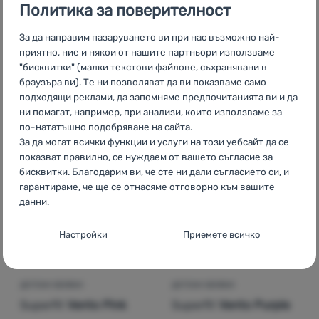
Политика за поверителност
ДЕТСКИ ОБУВКИ
За да направим пазаруването ви при нас възможно най-
Superfit
Vento Blue
приятно, ние и някои от нашите партньори използваме
"бисквитки" (малки текстови файлове, съхранявани в
72,00
€
браузъра ви). Те ни позволяват да ви показваме само
53,99
€
Добавяне на 'Детски обувки Superfit Vento Blue' за ср
105,60
лв.
подходящи реклами, да запомняме предпочитанията ви и да
ни помагат, например, при анализи, които използваме за
по-нататъшно подобряване на сайта.
Ново
Ново
За да могат всички функции и услуги на този уебсайт да се
-25
%
-25
%
показват правилно, се нуждаем от вашето съгласие за
бисквитки. Благодарим ви, че сте ни дали съгласието си, и
гарантираме, че ще се отнасяме отговорно към вашите
данни.
Настройки за съгласие за категории
Настройки
Приемете всичко
"бисквитки
Основни
Основни
-
Без необходимите "бисквитки" нашият уебсайт
ДЕТСКИ ОБУВКИ
ДЕТСКИ ОБУВКИ
не би могъл да функционира правилно.
.
Superfit
Vento Pink
Superfit
Vento Purple
ВИНАГИ АКТИВНИ