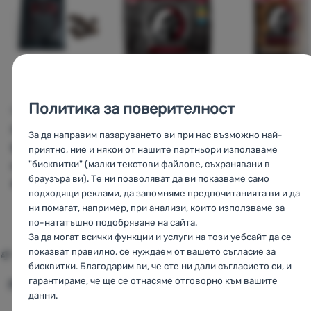
стойност
Протеин
76,8 g
Въглехидрати
0 g
Мазнини
4,8 g
С
Политика за поверителност
СУШЕНО МЕСО
СУШЕНО МЕСО
СУШЕНО МЕСО
Food Force
Indiana Jerky
Indiana Jerky
За да направим пазаруването ви при нас възможно най-
Сушено
Говеждо
Beef Original
приятно, ние и някои от нашите партньори използваме
"бисквитки" (малки текстови файлове, съхранявани в
говеждо месо
Оригинал 60 г
90g
браузъра ви). Те ни позволяват да ви показваме само
40 г
подходящи реклами, да запомняме предпочитанията ви и да
ни помагат, например, при анализи, които използваме за
6,50
€
6,28
€
10,0
по-нататъшно подобряване на сайта.
12,71
лв.
12,28
лв.
19,56
Сравни
Сравни
Сравни
За да могат всички функции и услуги на този уебсайт да се
показват правилно, се нуждаем от вашето съгласие за
бисквитки. Благодарим ви, че сте ни дали съгласието си, и
Сравни всички алтернативи
гарантираме, че ще се отнасяме отговорно към вашите
Подобни продукти можете да намерите в
данни.
Сушено пуешко месо