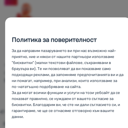
Политика за поверителност
За да направим пазаруването ви при нас възможно най-
приятно, ние и някои от нашите партньори използваме
"бисквитки" (малки текстови файлове, съхранявани в
НАДУВАЕМО ЧОВЕЧЕ
браузъра ви). Те ни позволяват да ви показваме само
Intex
3-D Bop
подходящи реклами, да запомняме предпочитанията ви и да
Bags 44672NP
ни помагат, например, при анализи, които използваме за
по-нататъшно подобряване на сайта.
7,67
€
За да могат всички функции и услуги на този уебсайт да се
3,29
€
показват правилно, се нуждаем от вашето съгласие за
Сравни
6,43
лв.
бисквитки. Благодарим ви, че сте ни дали съгласието си, и
гарантираме, че ще се отнасяме отговорно към вашите
данни.
Сравни всички алтернативи
Подобни продукти можете да намерите в
Настройки за съгласие за категории