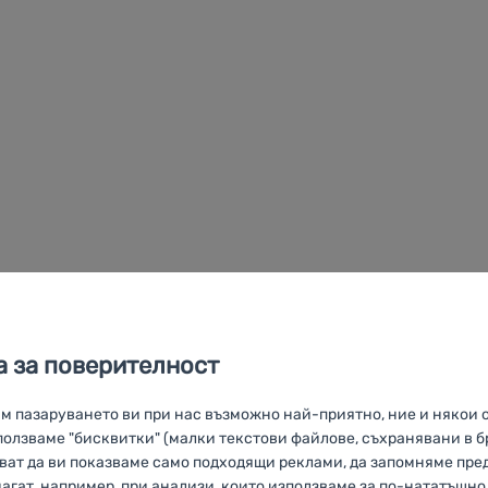
 за поверителност
им пазаруването ви при нас възможно най-приятно, ние и някои 
олзваме "бисквитки" (малки текстови файлове, съхранявани в б
яват да ви показваме само подходящи реклами, да запомняме пр
магат, например, при анализи, които използваме за по-нататъшн