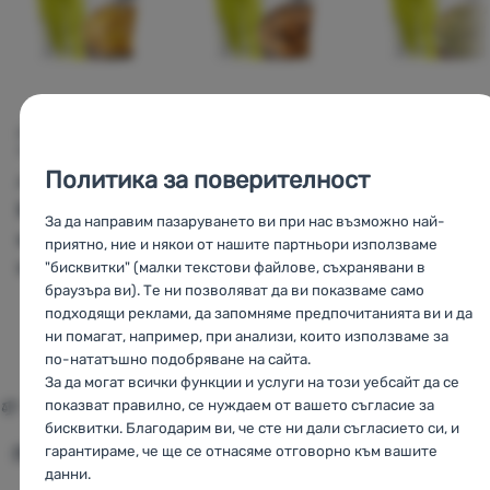
ароматизатор, суроватка, билки, подобрител на вкуса Е
621
Информация за алергии: съдържа глутен
Представяне на храната в Travellunch:
ДЕХИДРАТИРАНА
ДЕХИДРАТИРАНА
ДЕХИДРАТИРАНА
С
ХРАНА
ХРАНА
ХРАНА
Политика за поверителност
Adventure Menu
Adventure Menu
Adventure Me
Бъркани яйца с
Пикантно
Фусили със
За да направим пазаруването ви при нас възможно най-
шунка и крема
котле с булгур
спанак 400 г
приятно, ние и някои от нашите партньори използваме
сирене 405 г
400 г
"бисквитки" (малки текстови файлове, съхранявани в
браузъра ви). Те ни позволяват да ви показваме само
подходящи реклами, да запомняме предпочитанията ви и да
ни помагат, например, при анализи, които използваме за
10,50
€
10,50
€
10,5
по-нататъшно подобряване на сайта.
20,54
лв.
20,54
лв.
20,54
Сравни
Сравни
Сравни
За да могат всички функции и услуги на този уебсайт да се
показват правилно, се нуждаем от вашето съгласие за
бисквитки. Благодарим ви, че сте ни дали съгласието си, и
Сравни всички алтернативи
гарантираме, че ще се отнасяме отговорно към вашите
Подобни продукти можете да намерите в
данни.