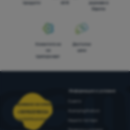
продукти
60 €
държави в
Европа
Клиентите ни
Достъпни
ни
цени
препоръчват
Информация и условия
Съвети
Обслужване на клиенти
4camping4nature
+35982518026
porachki@4camping.bg
Нашите тестери
Правила и условия