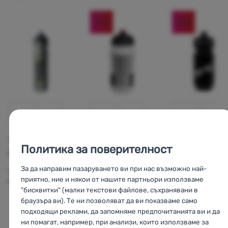
редовно тестване на материала за здравна безопасност
без BPA
-15
%
-15
%
С
СПОРТНА БУТИЛКА
БУТИЛКА ЗА
БУТИЛКА ЗА ВОДА
Политика за поверителност
ВЕЛОСИПЕД
Isostar
1000ml
Topeak
Topea
Just One
Energy
Water Bottle
За да направим пазаруването ви при нас възможно най-
Обем на съда:
1000
5.0 500 ml
600ml
приятно, ние и някои от нашите партньори използваме
мл
"бисквитки" (малки текстови файлове, съхранявани в
Обем на съда:
500
Обем на съда:
60
браузъра ви). Те ни позволяват да ви показваме само
мл
мл
подходящи реклами, да запомняме предпочитанията ви и да
5,11
€
5,90
€
9,4
ни помагат, например, при анализи, които използваме за