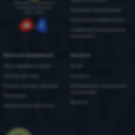
Съветваме и помагаме от
понеделник до петък
Процедура за рекламация
8:00 - 15:00
Политика за поверителност
Поддръжка и инструкции за
YouTube
Facebook
безопасност
Всичко за пазаруването
Контакти
Често задавани въпроси
За нас
Покупка, доставка
Контакти
Отказ от договор и връщане
Индивидуални предложения
за колективи
Рекламация
Бюлетин
Клиентска програма Extra
Оценка