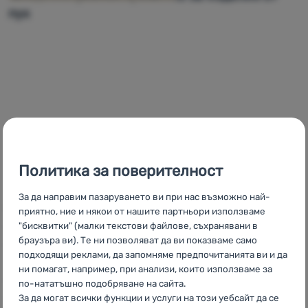
пух
Политика за поверителност
За да направим пазаруването ви при нас възможно най-
Колекция палатки Outwell Cardinal Collection
Колекцията палатки Outwell Cardinal предлага
Допълнителна информация за продукта
приятно, ние и някои от нашите партньори използваме
просторни семейни палатки с пълна височина и
"бисквитки" (малки текстови файлове, съхранявани в
браузъра ви). Те ни позволяват да ви показваме само
щедро пространство за дневна зона, предназначени
подходящи реклами, да запомняме предпочитанията ви и да
за комфортно къмпингуване. Те се отличават с
ни помагат, например, при анализи, които използваме за
издръжлива конструкция, устойчива дори при вятър,
по-нататъшно подобряване на сайта.
и висококачествен външен материал Outtex® 4000
За да могат всички функции и услуги на този уебсайт да се