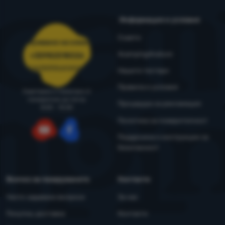
Информация и условия
Съвети
Обслужване на клиенти
4camping4nature
+35982518026
porachki@4camping.bg
Нашите тестери
Правила и условия
Съветваме и помагаме от
понеделник до петък
Процедура за рекламация
8:00 - 15:00
Политика за поверителност
Поддръжка и инструкции за
YouTube
Facebook
безопасност
Всичко за пазаруването
Контакти
Често задавани въпроси
За нас
Покупка, доставка
Контакти