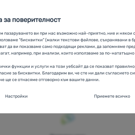
дори при вятър, и висококаче
външен материал Outtex® 400
IGH MASS IMPACT TEST
RO
ANSI HIGH MASS IMPACT TEST
UA
AN
Select, който надеждно ще ви
 за поверителност
TEST
AT
ANSI HIGH MASS IMPACT TEST
DE
ANSI HIGH MASS IMPA
от неблагоприятни метеороло
условия.
им пазаруването ви при нас възможно най-приятно, ние и някои 
олзваме "бисквитки" (малки текстови файлове, съхранявани в б
яват да ви показваме само подходящи реклами, да запомняме пр
магат, например, при анализи, които използваме за по-нататъшн
Консултираме
100%
Безплатна
сички функции и услуги на този уебсайт да се показват правилно
онлайн и по
оригинални
доставка над
ласие за бисквитки. Благодарим ви, че сте ни дали съгласието си
телефона
продукти
60 €
че ще се отнасяме отговорно към вашите данни.
 за съгласие за категории "бисквитки
Настройки
Приемете всичко
 необходимите "бисквитки" нашият уебсайт не би могъл да фун
ТИВНИ