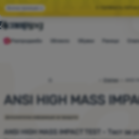
🌞 ГОЛЯМАТА ЛЯТНА
Всички промоции
🤫 -10% ЗА ИЗБР
Разпродажби
Облекло
Обувки
Раници
Спал
🌞 ГОЛЯМАТА ЛЯТНА
4camping.bg
Статии
ANSI 
ANSI HIGH MASS IMPA
Допълнителна информация за продукта
ANSI HIGH MASS IMPACT TEST – Тест за у