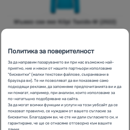
Мъжко ски яке Kilpi Taxido-M (2022)
432 лв.
223,99 лв.
Политика за поверителност
Подробности
За да направим пазаруването ви при нас възможно най-
приятно, ние и някои от нашите партньори използваме
"бисквитки" (малки текстови файлове, съхранявани в
браузъра ви). Те ни позволяват да ви показваме само
подходящи реклами, да запомняме предпочитанията ви и да
ни помагат, например, при анализи, които използваме за
по-нататъшно подобряване на сайта.
За да могат всички функции и услуги на този уебсайт да се
показват правилно, се нуждаем от вашето съгласие за
бисквитки. Благодарим ви, че сте ни дали съгласието си, и
гарантираме, че ще се отнасяме отговорно към вашите
Дамско яке Kilpi Alberta-W
данни.