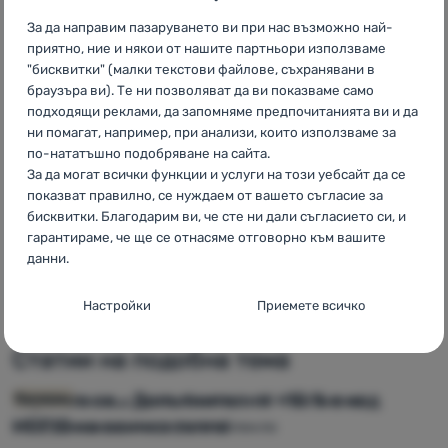
За да направим пазаруването ви при нас възможно най-
приятно, ние и някои от нашите партньори използваме
"бисквитки" (малки текстови файлове, съхранявани в
браузъра ви). Те ни позволяват да ви показваме само
подходящи реклами, да запомняме предпочитанията ви и да
ни помагат, например, при анализи, които използваме за
Оборудване
по-нататъшно подобряване на сайта.
за всичко
За да могат всички функции и услуги на този уебсайт да се
показват правилно, се нуждаем от вашето съгласие за
бисквитки. Благодарим ви, че сте ни дали съгласието си, и
гарантираме, че ще се отнасяме отговорно към вашите
ПЪЛНО ПРЕДЛОЖЕНИЕ
данни.
Настройки за съгласие за категории
Настройки
Приемете всичко
"бисквитки
Статии на подобна тема
Основни
Основни
-
Без необходимите "бисквитки" нашият уебсайт
не би могъл да функционира правилно.
.
Сгрейте се… Допълнителни −10 % с код
Топлината не е само облекло. −10 % на зимно
Бюлетин
ВИНАГИ АКТИВНИ
HOT10 на всичко топло
оборудване, аксесоари и облекло