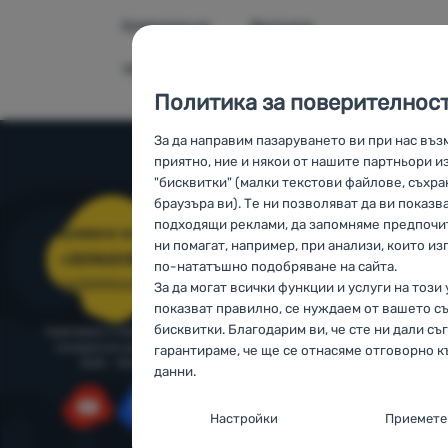
Клиентите ни
Достъпни
ни
цени
препоръчват
Политика за поверителнос
За да направим пазаруването ви при нас въ
приятно, ние и някои от нашите партньори 
"бисквитки" (малки текстови файлове, съхра
Информация и условия
браузъра ви). Те ни позволяват да ви показв
Съвети
подходящи реклами, да запомняме предпочит
Обслужване на клиенти
ни помагат, например, при анализи, които и
4camping4nature
+35982518026
по-нататъшно подобряване на сайта.
porachki@4camping.bg
За да могат всички функции и услуги на този 
Нашите тестери
показват правилно, се нуждаем от вашето съ
Правила и условия
бисквитки. Благодарим ви, че сте ни дали съг
Съветваме и помагаме от
понеделник до петък
гарантираме, че ще се отнасяме отговорно 
Процедура за рекламация
8:00 - 15:00
данни.
Политика за поверителност
Настройки за съгласие за кат
Настройки
Приемете
Поддръжка и инструкции за
"бисквитки
YouTube
Facebook
безопасност