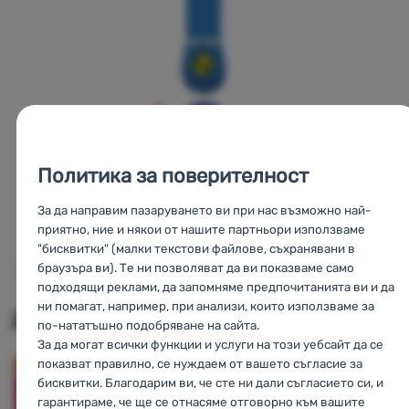
Политика за поверителност
За да направим пазаруването ви при нас възможно най-
приятно, ние и някои от нашите партньори използваме
"бисквитки" (малки текстови файлове, съхранявани в
браузъра ви). Те ни позволяват да ви показваме само
Покажи серията
подходящи реклами, да запомняме предпочитанията ви и да
ни помагат, например, при анализи, които използваме за
Други алтернативи
по-нататъшно подобряване на сайта.
За да могат всички функции и услуги на този уебсайт да се
показват правилно, се нуждаем от вашето съгласие за
kод: OUT10
бисквитки. Благодарим ви, че сте ни дали съгласието си, и
-23
%
гарантираме, че ще се отнасяме отговорно към вашите