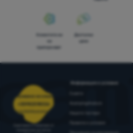
Клиентите ни
Достъпни
ни
цени
препоръчват
Информация и условия
Съвети
Обслужване на клиенти
4camping4nature
+35982518026
porachki@4camping.bg
Нашите тестери
Правила и условия
Съветваме и помагаме от
понеделник до петък
Процедура за рекламация