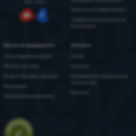
8:00 - 15:00
Политика за поверителност
Поддръжка и инструкции за
YouTube
Facebook
безопасност
Всичко за пазаруването
Контакти
Често задавани въпроси
За нас
Покупка, доставка
Контакти
Отказ от договор и връщане
Индивидуални предложения
за колективи
Рекламация
Бюлетин
Клиентска програма Extra
Оценка