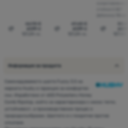
съпротивление (
стойност):
5,7
Дебелина:
7,5 см
66,98
€
69,68
€
82,0
61,99
€
61,99
€
64,9
Сравни
Сравни
Сравни
121,24
лв.
121,24
лв.
127,03
Информация за продукта
Самонадуваемото шалте Fuzzy 3,5 на
марката Husky е гаранция за комфортен
сън. Изработено от 60D Polyesteru Honey
Comb Ripstop, който се характеризира с ниско тегло,
устойчивост, а производствения процес е
природосъобразен. Шалтето е с покритие против
хлъзгане.