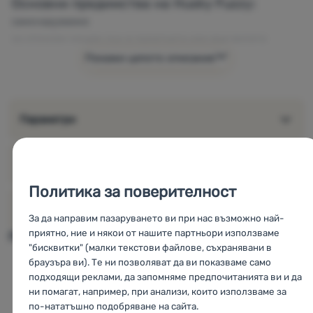
Основни предимства на Husky Fuzzy:
самонадуваемо
за спокоен нощен сън в палатката или във вилата
сгъваемо
Покажи цялото описание
Материал: 68D полиестер Honey Comb Ripstop / TPU
облицовка
Оценка на екипа 4camping:
Параметри
“Оценявам
Husky Fuzzy 3.5
много положително." То е
подходящо за кратки и дълги пътувания. Оценявам
особено високия комфорт и удобния сън, които
Оценки и рецензии
100%
шалтето осигурява върху различни повърхности.
Политика за поверителност
Предимства са също така издръжливостта, ниското
тегло и бързото надуване. Единственият недостатък,
За марката
За да направим пазаруването ви при нас възможно най-
който мога да спомена, е по-големият обем. Но заради
приятно, ние и някои от нашите партньори използваме
Подобни продукти можете да намерите в
комфорта и другите положителни страни определено
"бисквитки" (малки текстови файлове, съхранявани в
си заслужава.
"
Зимни постелки
браузъра ви). Те ни позволяват да ви показваме само
+
-
подходящи реклами, да запомняме предпочитанията ви и да
Най-популярните продуктови серии Husky
ни помагат, например, при анализи, които използваме за
ниско тегло
по-голям обем
по-нататъшно подобряване на сайта.
Постелки Husky
висок комфорт