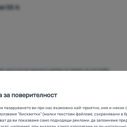
 55 II:
ат достъпа до долната камера по време на употреба.
 за поверителност
вход
им пазаруването ви при нас възможно най-приятно, ние и някои 
олзваме "бисквитки" (малки текстови файлове, съхранявани в б
яват да ви показваме само подходящи реклами, да запомняме пр
магат, например, при анализи, които използваме за по-нататъшн