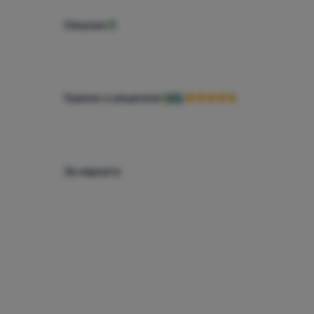
Свързан
1
Оценки и рецензии
98%
За марката