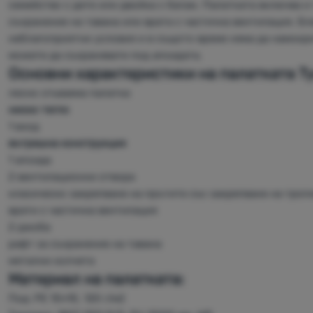
семейство с дете или двойка с багаж. Палатката включва и
съхранение на тавана или врата с частична вентилация. Бл
неблагоприятни условия и в същото време няма да намокри
можете да съхранявате под апсидата.
Основни характеристики на палатката Ty
лесно сгъваема палатка
ниско тегло
1 вход
вътрешна конструкция
1 апсида
2 вентилационни отвора
класическо закрепване на прътите със закрепване на троп
врати с частична вентилация
2 джоба
рафт за съхранение на тавана
метални колчета
Материал на палатката:
Под: PE 10×10, 120 г/м2