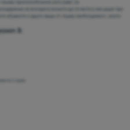
 такива приспособления като рафт за
агодарение на апсидата можете да готвите в нея дори при
те обувките и други вещи от първа необходимост, които
coon 3:
икото с кука