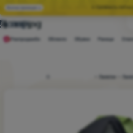
🌞 ГОЛЯМАТА ЛЯТНА
Всички промоции
🤫 -10% ЗА ИЗБР
Разпродажби
Облекло
Обувки
Раници
Спал
🌞 ГОЛЯМАТА ЛЯТНА
4camping.bg
Палатки
Пала
Снимка