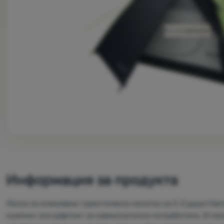
Не е в наличност
Информация за продукта
Лесна за опаковане туристическа палатка за 2-3 души Han
къмпинг или рафтинг за невзискателни потребители. В пал