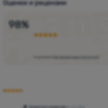
Оценки и рецензии
98
%
4 оценяване
(
Как обработваме прегледите
)
Клиентски коментар
30. юли 2018