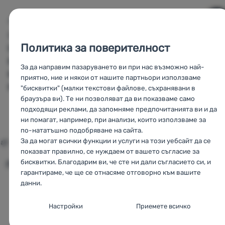
КОМПЛЕКТ ПРИБОРИ
КОМПЛЕКТ ПРИБОРИ
КОМПЛЕКТ ПРИБОР
С
Sea to Summit
GSI Outdoors
GSI Outdoors
Политика за поверителност
Detour
Pinnacle Base
Bugaboo Bas
Essentials Camp
Camper Small
Camper Large
За да направим пазаруването ви при нас възможно най-
Kitchen Kit 4
приятно, ние и някои от нашите партньори използваме
Piece
"бисквитки" (малки текстови файлове, съхранявани в
браузъра ви). Те ни позволяват да ви показваме само
185,51
€
145,71
€
154,9
подходящи реклами, да запомняме предпочитанията ви и да
115,89
€
117,79
€
120,6
ни помагат, например, при анализи, които използваме за
Сравни
Сравни
Сравни
226,66
лв.
230,38
лв.
236,05
по-нататъшно подобряване на сайта.
За да могат всички функции и услуги на този уебсайт да се
показват правилно, се нуждаем от вашето съгласие за
Сравни всички алтернативи
бисквитки. Благодарим ви, че сте ни дали съгласието си, и
Подобни продукти можете да намерите в
гарантираме, че ще се отнасяме отговорно към вашите
Разпродажба
данни.
Разпродажба MSR
Настройки за съгласие за категории
Настройки
Приемете всичко
"бисквитки
Комплекти съдове