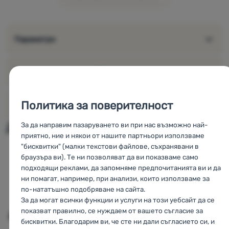
мрежа против насекоми
миеща се антибактериална подплата
непрекъснато регулиране на размера EZFIT
Параметри
EN1078
Оценки и рецензии
83%
Политика за поверителност
За марката
Други алтернативи
За да направим пазаруването ви при нас възможно най-
приятно, ние и някои от нашите партньори използваме
"бисквитки" (малки текстови файлове, съхранявани в
Ново
браузъра ви). Те ни позволяват да ви показваме само
-26
%
подходящи реклами, да запомняме предпочитанията ви и да
-25
%
ни помагат, например, при анализи, които използваме за
по-нататъшно подобряване на сайта.
За да могат всички функции и услуги на този уебсайт да се
показват правилно, се нуждаем от вашето съгласие за
бисквитки. Благодарим ви, че сте ни дали съгласието си, и