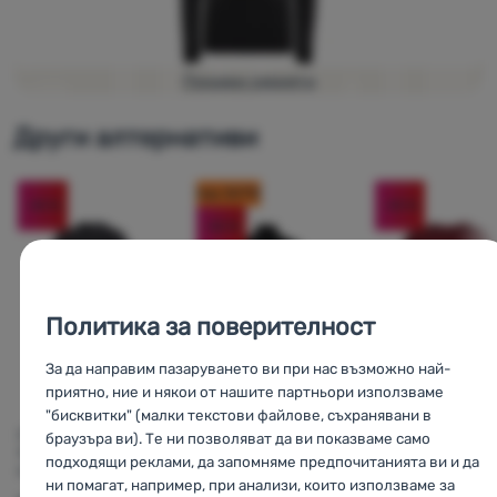
Покажи серията
Други алтернативи
kод: OUT10
-44
%
-43
%
-32
%
Политика за поверителност
За да направим пазаруването ви при нас възможно най-
приятно, ние и някои от нашите партньори използваме
"бисквитки" (малки текстови файлове, съхранявани в
ДАМСКА
ДАМСКА
ДАМСКА ТЕНИСКА
браузъра ви). Те ни позволяват да ви показваме само
ФУНКЦИОНАЛНА
ФУНКЦИОНАЛНА
подходящи реклами, да запомняме предпочитанията ви и да
Zulu
Merino
БЛУЗА
БЛУЗА
ни помагат, например, при анализи, които използваме за
Buddha 160