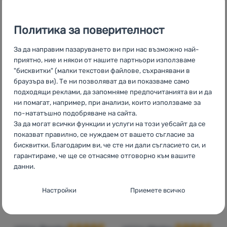
Според дейността:
градски
/ туристически
Политика за поверителност
14,57
€
6,90
€
Добавяне на 'Чорапи MOOA Essential Invisible 3-pack' 
13,50
лв.
За да направим пазаруването ви при нас възможно най-
приятно, ние и някои от нашите партньори използваме
"бисквитки" (малки текстови файлове, съхранявани в
-48
%
-34
%
браузъра ви). Те ни позволяват да ви показваме само
подходящи реклами, да запомняме предпочитанията ви и да
ни помагат, например, при анализи, които използваме за
по-нататъшно подобряване на сайта.
За да могат всички функции и услуги на този уебсайт да се
показват правилно, се нуждаем от вашето съгласие за
бисквитки. Благодарим ви, че сте ни дали съгласието си, и
гарантираме, че ще се отнасяме отговорно към вашите
данни.
Настройки за съгласие за категории
Настройки
Приемете всичко
ЧОРАПИ
МЪЖКА ТЕНИСКА
Оценки от клиенти
Оценки от кл
"бисквитки
Основни
Основни
-
Без необходимите "бисквитки" нашият уебсайт