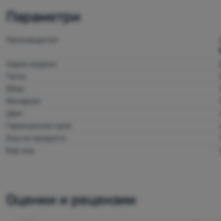
Параметри
Производител
Серия модели
Тегло
Обем
Материал
Цвят
Гаранционен срок
Код на продукта
Бар код
Оценки и рецензии