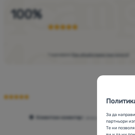
100
%
1 оценяване
(
Как обработваме прегледите
)
Политика
За да направ
Клиентски коментар
3. февруари 2020
партньори изп
Те ни позвол
ви и да ни по