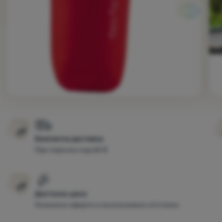
Безплатна доставка
При поръчка над 60 €
Достъпни цени
Уникални оферти и ексклузивни отстъпки