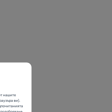
от нашите
раузъра ви).
едпочитанията
о подобряване