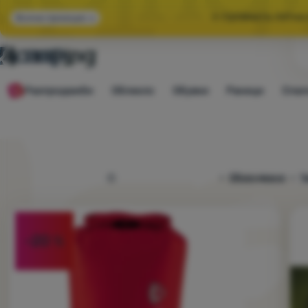
🌞 ГОЛЯМАТА ЛЯТНА
Всички промоции
🤫 -10% ЗА ИЗБР
Разпродажби
Облекло
Обувки
Раници
Спал
🌞 ГОЛЯМАТА ЛЯТНА
4camping.bg
Оборудване
Ч
Снимка
-20
%