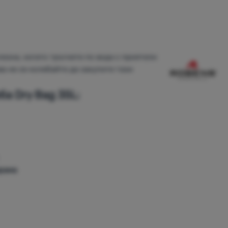
лезна, когато тръгнете по вода с приятели
ва не се колебайте да закупите тази
а Dry Bag 35L:
арама