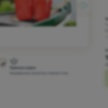
1
Т
О
2
3
Премиум марки
Несравнимо качество и вечен стил