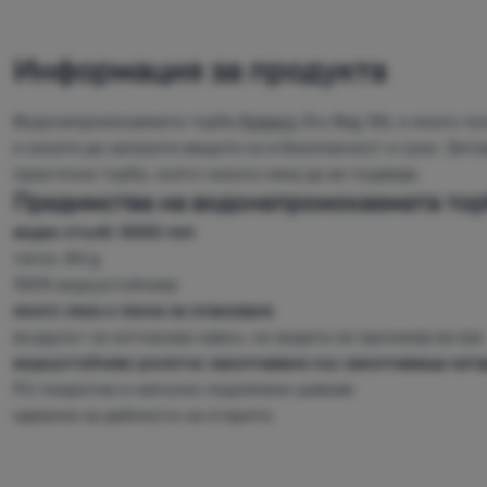
Информация за продукта
Водонепромокаемата торба
Robens
Dry Bag 35L е много по
и искате да запазите вещите си в безопасност и сухи. Зато
практична торба, която никога няма да ви подведе.
Предимства на водонепромокаемата торб
воден стълб: 5000 mm
тегло: 84 g
100% водоустойчива
много лека и лесна за опаковане
въздухът се изтласква навън, но водата не прониква вътре
водоустойчиво ролетно закопчаване със закопчаваща кат
PU покритие и напълно подлепени шевове
идеална за дейности на открито.