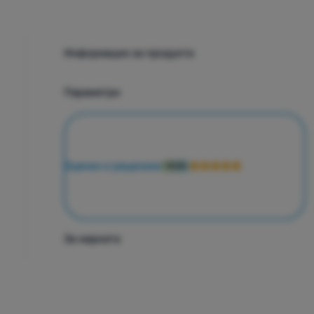
Информация за продукта
Параметри
Оценки и рецензии
100%
За марката