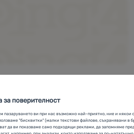
 за поверителност
им пазаруването ви при нас възможно най-приятно, ние и някои 
(AI превод)
олзваме "бисквитки" (малки текстови файлове, съхранявани в б
яват да ви показваме само подходящи реклами, да запомняме пр
магат, например, при анализи, които използваме за по-нататъшн