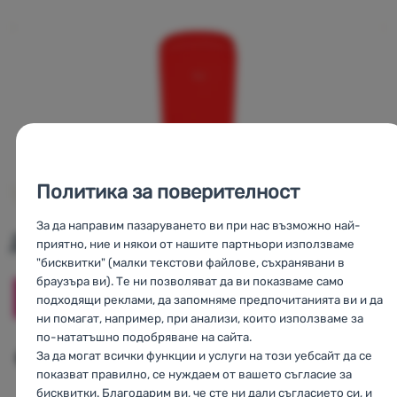
Политика за поверителност
Покажи серията
За да направим пазаруването ви при нас възможно най-
Други алтернативи
приятно, ние и някои от нашите партньори използваме
"бисквитки" (малки текстови файлове, съхранявани в
браузъра ви). Те ни позволяват да ви показваме само
kод: OUT10
kод: OUT10
-10
%
подходящи реклами, да запомняме предпочитанията ви и да
-10
%
ни помагат, например, при анализи, които използваме за
по-нататъшно подобряване на сайта.
За да могат всички функции и услуги на този уебсайт да се
показват правилно, се нуждаем от вашето съгласие за
бисквитки. Благодарим ви, че сте ни дали съгласието си, и