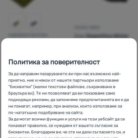
СПАЛЕН ЧУВАЛ
Zulu
Dreamtime Winter
НАДУВАЕМА ПОСТЕЛКА
Оценки от клиенти
195
Zulu
Moonlight
Политика за поверителност
Comfort II
За да направим пазаруването ви при нас възможно най-
приятно, ние и някои от нашите партньори използваме
"бисквитки" (малки текстови файлове, съхранявани в
Цена/Качество / Просторна
браузъра ви). Те ни позволяват да ви показваме само
и компактна
подходящи реклами, да запомняме предпочитанията ви и да
94,38
€
90,49
€
ни помагат, например, при анализи, които използваме за
59,90
€
60,90
€
Добавяне на 'Надуваема постелка Zulu Moonlight Comfo
Добавяне на 'Спален чува
по-нататъшно подобряване на сайта.
117,15
лв.
119,11
лв.
За да могат всички функции и услуги на този уебсайт да се
показват правилно, се нуждаем от вашето съгласие за
бисквитки. Благодарим ви, че сте ни дали съгласието си, и
-36
%
-46
%