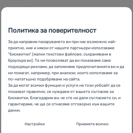
Тегло:
603 г
Капацитет на батерията:
30000 mAh
Политика за поверителност
43,40
€
39,99
€
Добавяне на 'Външно зарядно устройство Swissten Pow
78,21
лв.
За да направим пазаруването ви при нас възможно най-
приятно, ние и някои от нашите партньори използваме
"бисквитки" (малки текстови файлове, съхранявани в
браузъра ви). Те ни позволяват да ви показваме само
подходящи реклами, да запомняме предпочитанията ви и да
ни помагат, например, при анализи, които използваме за
по-нататъшно подобряване на сайта.
CZ
Powerbanky 30000 mAh
SK
Powerbanky 30000 mAh
За да могат всички функции и услуги на този уебсайт да се
HU
Powerbankok 30000 mAh
RO
Powerbank-uri 30000 mAh
показват правилно, се нуждаем от вашето съгласие за
UA
Повербанки 30000 mAh
HR
Prijenosni punjači 30000
бисквитки. Благодарим ви, че сте ни дали съгласието си, и
mAh
PL
Powerbanki 30000 mAh
IT
Batterie di alimentazione
гарантираме, че ще се отнасяме отговорно към вашите
da 30000 mAh
ES
Cargadores portátiles 30000 mAh
FR
данни.
Banques d'alimentation 30000 mAh
AT
Powerbanks 30000
mAh
DE
Powerbanks 30000 mAh
CH
Powerbanks 30000
Настройки за съгласие за категории
Настройки
Приемете всичко
mAh
"бисквитки