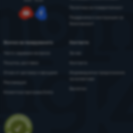
8:00 - 15:00
Политика за поверителност
Поддръжка и инструкции за
YouTube
Facebook
безопасност
Всичко за пазаруването
Контакти
Често задавани въпроси
За нас
Покупка, доставка
Контакти
Отказ от договор и връщане
Индивидуални предложения
за колективи
Рекламация
Бюлетин
Клиентска програма Extra
Оценка