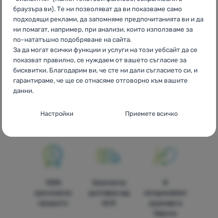
Rasprodaja TOKO
PL
Wyprzedaż TOKO
IT
Saldi TOKO
ES
браузъра ви). Те ни позволяват да ви показваме само
Rebajas TOKO
FR
Déstockage TOKO
AT
Sale TOKO
DE
подходящи реклами, да запомняме предпочитанията ви и да
Ausverkauf TOKO
CH
Ausverkauf TOKO
ни помагат, например, при анализи, които използваме за
по-нататъшно подобряване на сайта.
За да могат всички функции и услуги на този уебсайт да се
показват правилно, се нуждаем от вашето съгласие за
бисквитки. Благодарим ви, че сте ни дали съгласието си, и
гарантираме, че ще се отнасяме отговорно към вашите
Собствени
Най-голям
Консултираме
данни.
марки
избор на
онлайн и по
4camping
туристическо
телефона
Настройки за съгласие за категории
оборудване в
Настройки
Приемете всичко
"бисквитки
България
Основни
Основни
-
Без необходимите "бисквитки" нашият уебсайт
не би могъл да функционира правилно.
.
ВИНАГИ АКТИВНИ
100%
Безплатна
В
Основните "бисквитки" позволяват на нашия уебсайт да
оригинални
доставка над
четиринайсет
Предпочитани и разширени функции
Предпочитани и разширени функции
-
Благодарение на
функционира правилно. Тези основни функции включват
продукти
60 €
държави в
тези "бисквитки" нашият уебсайт запомня настройките ви.
.
например киберзащита на сайта, правилно показване на
Европа
Разрешено
страницата или показване на тази лента с "бисквитки".