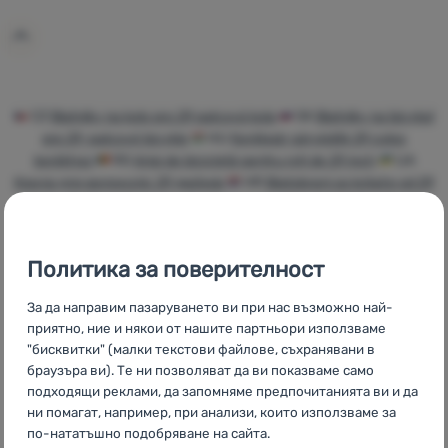
За
нас
Влизане /
Регистрация
CZ
Blatníky na kolo pro 29 palcová kola
SK
Blatníky na bicykel
pre 29-palcové bicykle
HU
Kerékpár sárvédők 29 colos
kerékhez
RO
Aripi de bicicletă pentru roți de 29 inch
UA
Крила для велоколіс 29 дюймів
HR
Blatobrani za kotače od 29
inča
PL
Błotniki rowerowe do rowerów 29 cali
IT
Parafanghi
per biciclette da 29 pollici
ES
Guardabarros para bicicletas 29
pulgadas
FR
Garde-bous pour vélo 29 pouces
AT
Политика за поверителност
Fahrradschutzbleche für 29 Zoll Räder
DE
Fahrradschutzbleche für 29 Zoll Räder
CH
За да направим пазаруването ви при нас възможно най-
Fahrradschutzbleche für 29 Zoll Räder
приятно, ние и някои от нашите партньори използваме
"бисквитки" (малки текстови файлове, съхранявани в
браузъра ви). Те ни позволяват да ви показваме само
подходящи реклами, да запомняме предпочитанията ви и да
ни помагат, например, при анализи, които използваме за
Собствени
Най-голям
Консултираме
по-нататъшно подобряване на сайта.
марки
избор на
онлайн и по