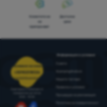
Клиентите ни
Достъпни
ни
цени
препоръчват
Информация и условия
Съвети
Обслужване на клиенти
4camping4nature
+35982518026
porachki@4camping.bg
Нашите тестери
Правила и условия
Съветваме и помагаме от
понеделник до петък
Процедура за рекламация
8:00 - 15:00
Политика за поверителност