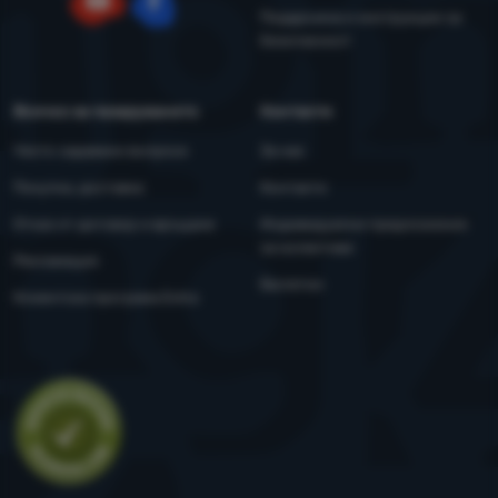
Поддръжка и инструкции за
YouTube
Facebook
безопасност
Всичко за пазаруването
Контакти
Често задавани въпроси
За нас
Покупка, доставка
Контакти
Отказ от договор и връщане
Индивидуални предложения
за колективи
Рекламация
Бюлетин
Клиентска програма Extra
Оценка