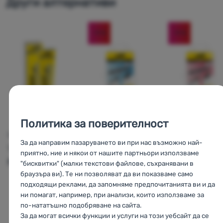
Други алтернативи
Температурен диапазон:
Прясно паднал сняг 0°C до -3°C
Стар дребнозърнест сняг -2°C до -6°C
-11
%
-11
%
Политика за поверителност
С
ВОСЪК
ВОСЪК
ВОСЪК
За да направим пазаруването ви при нас възможно най-
TOKO
Nordic
TOKO
TOKO
приятно, ние и някои от нашите партньори използваме
Klister blue 55 g
Performance
Performance
"бисквитки" (малки текстови файлове, съхранявани в
браузъра ви). Те ни позволяват да ви показваме само
син 40 г TripleX
червен 40 г
подходящи реклами, да запомняме предпочитанията ви и да
TripleX
ни помагат, например, при анализи, които използваме за
по-нататъшно подобряване на сайта.
12,00
€
13,43
€
13,4
За да могат всички функции и услуги на този уебсайт да се
10,99
€
11,99
€
11,9