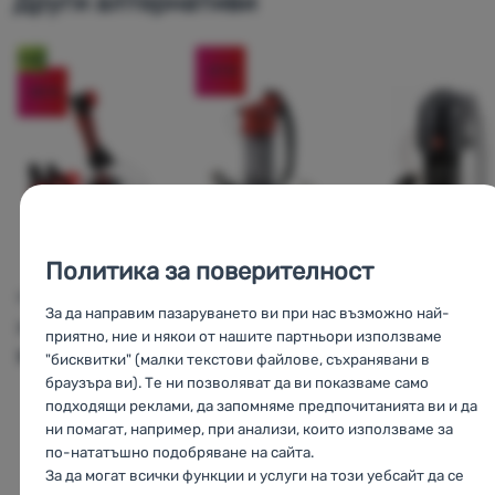
Други алтернативи
живот на лампата
: 8000 цикъла по 1L
живот на батерията:
100 ци 0,5л
Ново
включен неопренов калъф за пътуване
-21
%
-20
%
Въвеждане на SteriPen Adventure Opti:
Политика за поверителност
С
ВОДЕН ФИЛТЪР
ВОДЕН ФИЛТЪР
ВОДЕН ФИЛТЪР
За да направим пазаруването ви при нас възможно най-
MSR
HyperFlow
MSR
Miniworks
Katadyn
Vario
приятно, ние и някои от нашите партньори използваме
Microfilter
EX
"бисквитки" (малки текстови файлове, съхранявани в
браузъра ви). Те ни позволяват да ви показваме само
подходящи реклами, да запомняме предпочитанията ви и да
ни помагат, например, при анализи, които използваме за
по-нататъшно подобряване на сайта.
174,32
€
177,71
€
145,0
За да могат всички функции и услуги на този уебсайт да се
138,99
€
140,99
€
143,9