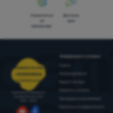
Клиентите ни
Достъпни
ни
цени
препоръчват
Информация и условия
Съвети
Обслужване на клиенти
4camping4nature
+35982518026
porachki@4camping.bg
Нашите тестери
Правила и условия
Съветваме и помагаме от
понеделник до петък
Процедура за рекламация
8:00 - 15:00
Политика за поверителност