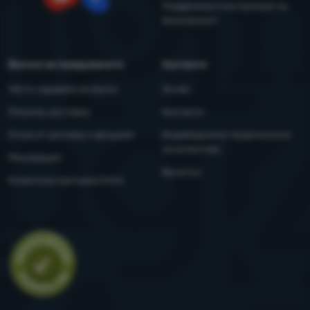
Поддръжка и инструкции за
YouTube
Facebook
безопасност
Всичко за пазаруването
Контакти
Често задавани въпроси
За нас
Покупка, доставка
Контакти
Отказ от договор и връщане
Индивидуални предложения
за колективи
Рекламация
Бюлетин
Клиентска програма Extra
Оценка