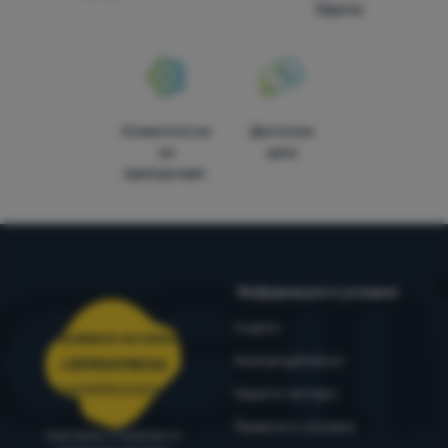
Европа
Клиентите ни
Достъпни
ни
цени
препоръчват
Информация и условия
Съвети
Обслужване на клиенти
4camping4nature
+35982518026
porachki@4camping.bg
Нашите тестери
Правила и условия
Съветваме и помагаме от