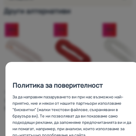
якост на възел: 19,3 kN
тип А
Други алтернативи
ултразвуково прекратяване
Как да разделите ново въже Singing Rock
без примка:
-18
%
-17
%
-18
%
Политика за поверителност
С
СТАТИЧНО ВЪЖЕ
СТАТИЧНО ВЪЖЕ
СТАТИЧНО ВЪЖЕ
За да направим пазаруването ви при нас възможно най-
Singing Rock
Singing Rock
Singing Rock
приятно, ние и някои от нашите партньори използваме
Static 11 60 m
Static R44 10,5
Static R44 11 
"бисквитки" (малки текстови файлове, съхранявани в
60 m
m
браузъра ви). Те ни позволяват да ви показваме само
подходящи реклами, да запомняме предпочитанията ви и да
ни помагат, например, при анализи, които използваме за
по-нататъшно подобряване на сайта.