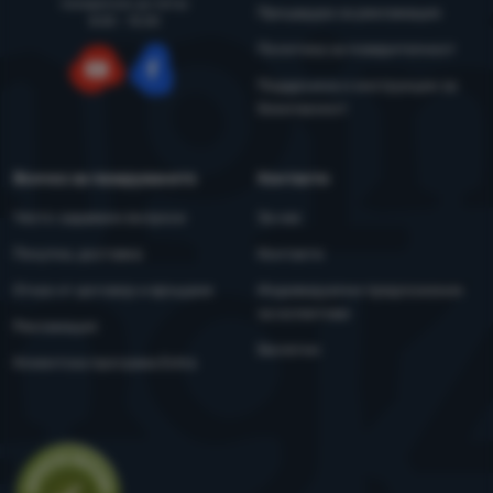
понеделник до петък
Процедура за рекламация
8:00 - 15:00
Политика за поверителност
Поддръжка и инструкции за
YouTube
Facebook
безопасност
Всичко за пазаруването
Контакти
Често задавани въпроси
За нас
Покупка, доставка
Контакти
Отказ от договор и връщане
Индивидуални предложения
за колективи
Рекламация
Бюлетин
Клиентска програма Extra
Оценка