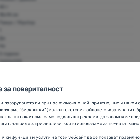
40 г
18x14 см
Памук / Ripstop
1
Да
Не
3 години
76006339
8014044940286
 за поверителност
им пазаруването ви при нас възможно най-приятно, ние и някои 
олзваме "бисквитки" (малки текстови файлове, съхранявани в б
0г.
в Торино,
когато Чезаре Ферино
яват да ви показваме само подходящи реклами, да запомняме пр
роизвежда
палатки
и
водоустойчиви
магат, например, при анализи, които използваме за по-нататъшн
те на няколко години
сички функции и услуги на този уебсайт да се показват правилно
на открито - от
дрехи,
палатки, спални чували, постелки,