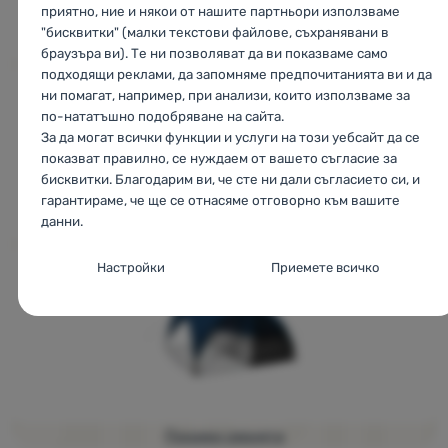
приятно, ние и някои от нашите партньори използваме
"бисквитки" (малки текстови файлове, съхранявани в
браузъра ви). Те ни позволяват да ви показваме само
подходящи реклами, да запомняме предпочитанията ви и да
ни помагат, например, при анализи, които използваме за
по-нататъшно подобряване на сайта.
За да могат всички функции и услуги на този уебсайт да се
показват правилно, се нуждаем от вашето съгласие за
бисквитки. Благодарим ви, че сте ни дали съгласието си, и
гарантираме, че ще се отнасяме отговорно към вашите
данни.
Настройки за съгласие за категории
Настройки
Приемете всичко
"бисквитки
Основни
Основни
-
Без необходимите "бисквитки" нашият уебсайт
не би могъл да функционира правилно.
.
ВИНАГИ АКТИВНИ
Основните "бисквитки" позволяват на нашия уебсайт да
Предпочитани и разширени функции
Покажи серията
Предпочитани и разширени функции
-
Благодарение на
функционира правилно. Тези основни функции включват