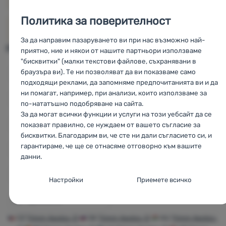
2 симетрични входа
перфектна вентилация
Политика за поверителност
Представяне на палатката Trimm Apolos -D:
За марката
За да направим пазаруването ви при нас възможно най-
Подобни продукти можете да намерите в
приятно, ние и някои от нашите партньори използваме
"бисквитки" (малки текстови файлове, съхранявани в
браузъра ви). Те ни позволяват да ви показваме само
Двуместни палатки
Палатки тип иглу
подходящи реклами, да запомняме предпочитанията ви и да
ни помагат, например, при анализи, които използваме за
Малки страни за
Спане сред природата
палатка
по-нататъшно подобряване на сайта.
За да могат всички функции и услуги на този уебсайт да се
Туристически палатки
Туристически палатки
показват правилно, се нуждаем от вашето съгласие за
Trimm
бисквитки. Благодарим ви, че сте ни дали съгласието си, и
Експедиционни
Експедиционни
гарантираме, че ще се отнасяме отговорно към вашите
палатки
палатки Trimm
данни.
Палатки според броя
Настройки за съгласие за категории
Палатки Trimm
на лицата
Настройки
Приемете всичко
"бисквитки
Дейности
Основни
Основни
-
Без необходимите "бисквитки" нашият уебсайт
CZ
Trimm Apolos-D
SK
Trimm Apolos-D
HU
Trimm Apolos-
не би могъл да функционира правилно.
.