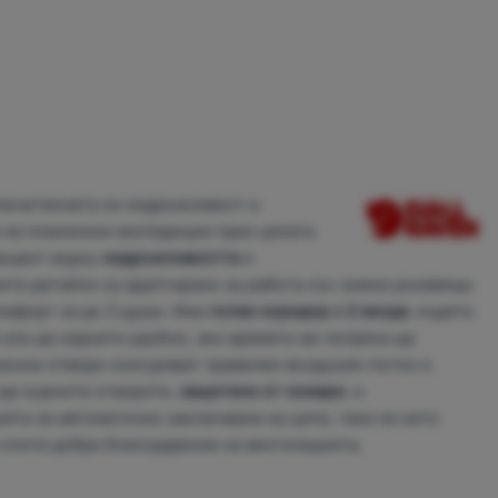
ключителната си издръжливост и
 на планински експедиции през цялата
акцент върху
издръжливостта
и
ите детайли са адаптирани за работа със зимни ръкавици.
омфорт за до 3 души. Има
голям коридор с 2 входа
, където
 или да седнете удобно, ако времето ви попречи да
ионни отвори осигуряват правилен въздушен поток и
ще оцените отворите,
защитени от комари
, и
ята за автоматично заключване на ципа, така че нито
 спите добре благодарение на вентилацията.