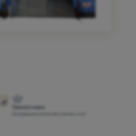
Премиум марки
Несравнимо качество и вечен стил