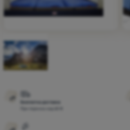
Снимка
Безплатна доставка
При поръчка над 60 €