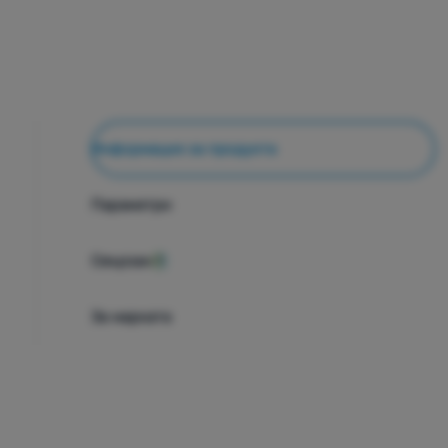
Информация за продукта
Параметри
Свързан
1
За марката