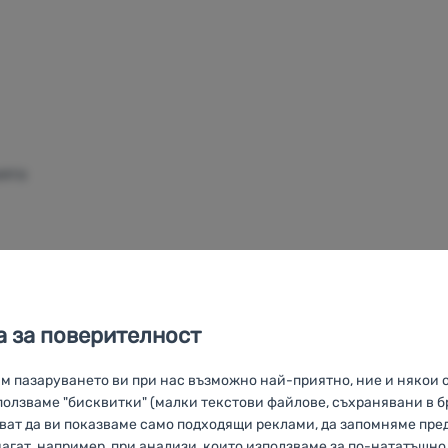
ията
(бълг.):
 за поверителност
им пазаруването ви при нас възможно най-приятно, ние и някои 
олзваме "бисквитки" (малки текстови файлове, съхранявани в б
яват да ви показваме само подходящи реклами, да запомняме пр
магат, например, при анализи, които използваме за по-нататъшн