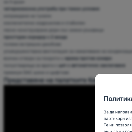
за 3 души
четирисезонна употреба при тежки условия
изграждане на тунели
изключително издръжлив и стабилен
лесно конструиране дори със зимни ръкавици
просторен коридор с 2 входа
големи вътрешни джобове
усъвършенствана вентилация за намаляване на кондензац
всички отвори са покрити с
мрежа против комари
полуотваряща се врата с
цип с автоматично заключване
премиум DAC шини и щифтове
Представяне на палатките Keb Endurance 
Политика
За да направ
партньори изп
Те ни позвол
ви и да ни по