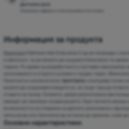
Достъпни цени
Уникални оферти и ексклузивни отстъпки
Информация за продукта
Палатката
Fjällräven Keb Endurance 3 ще ви изненада с из
стабилност, за да можете да нощувате безопасно по време
година. По време на разработката е поставен максимален 
използването в открити условия и труден терен. Обмислен
Палатката е изключително
просторна
и осигурява пълен к
можете да съхранявате вещите си, но също така да готвите
отидете на поход. Големите, добре разположени вентилац
свеждат до минимум кондензацията. През летните месеци 
възможността за отваряне на вратата наполовина с функци
капка дъжд или песъчинка да не може да премине, а вие да
Основни характеристики: