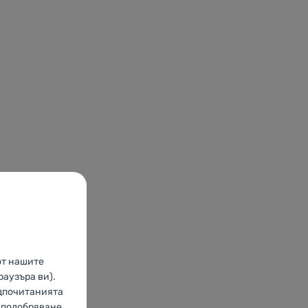
от нашите
раузъра ви).
едпочитанията
о подобряване