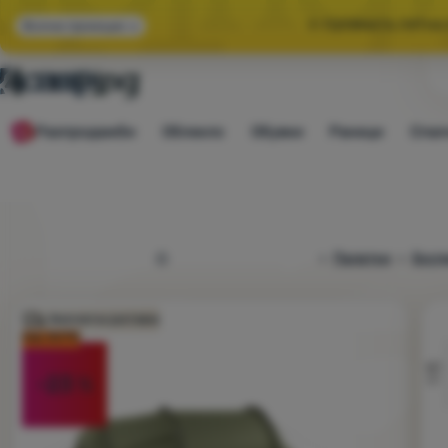
🌞 ГОЛЯМАТА ЛЯТНА
Всички промоции
🤫 -10% ЗА ИЗБР
Разпродажби
Облекло
Обувки
Раници
Спал
🌞 ГОЛЯМАТА ЛЯТНА
4camping.bg
Палатки
Експ
Снимка
Безплатна доставка
kод: OUT10
-23
%