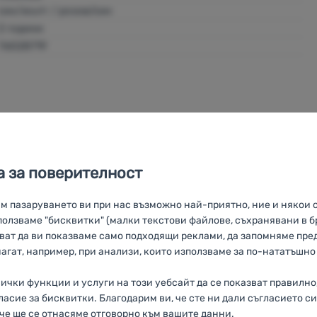
син/жълт / розов/син
2 години
76028719
производството на
термоси
и
термо чаши
.
 за поверителност
тел на термоси в света. Не са много
 на
компамията
Thermos
.
им пазаруването ви при нас възможно най-приятно, ние и някои 
 света, която представя изолирана стъклена бутилка. Друг
олзваме "бисквитки" (малки текстови файлове, съхранявани в б
първата бутилка от неръждаема стомана с вакуумна
яват да ви показваме само подходящи реклами, да запомняме пр
магат, например, при анализи, които използваме за по-нататъшн
 изолационни бутилки в света, който работи в повече от
сички функции и услуги на този уебсайт да се показват правилно
ласие за бисквитки. Благодарим ви, че сте ни дали съгласието си
че ще се отнасяме отговорно към вашите данни.