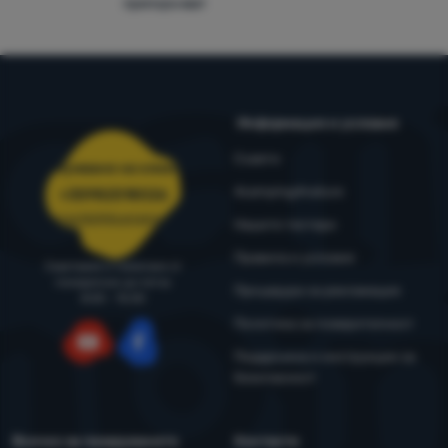
препоръчват
Информация и условия
Съвети
Обслужване на клиенти
4camping4nature
+35982518026
porachki@4camping.bg
Нашите тестери
Правила и условия
Съветваме и помагаме от
понеделник до петък
Процедура за рекламация
8:00 - 15:00
Политика за поверителност
Поддръжка и инструкции за
YouTube
Facebook
безопасност
Всичко за пазаруването
Контакти