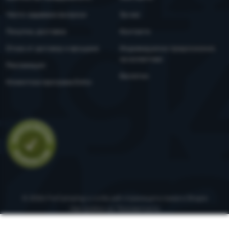
Често задавани въпроси
За нас
Покупка, доставка
Контакти
Отказ от договор и връщане
Индивидуални предложения
за колективи
Рекламация
Бюлетин
Клиентска програма Extra
Оценка
© 2026 ForCamping s.r.o.
На уеб страницата помага
Shopio
Настройки на "бисквитките