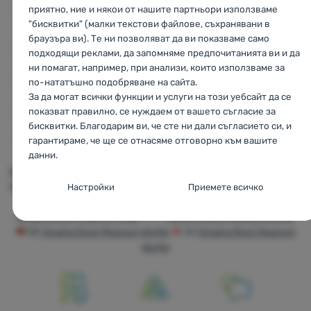
Аксесоари за катерене
приятно, ние и някои от нашите партньори използваме
Аксесоари за катерене
Singing Rock
"бисквитки" (малки текстови файлове, съхранявани в
браузъра ви). Те ни позволяват да ви показваме само
Подаръци за катерачи
Подаръци за катерачи
Singing Rock
подходящи реклами, да запомняме предпочитанията ви и да
ни помагат, например, при анализи, които използваме за
Оборудване за
Оборудване за
по-нататъшно подобряване на сайта.
катерене
катерене Singing Rock
За да могат всички функции и услуги на този уебсайт да се
Евтини подаръци от 8
показват правилно, се нуждаем от вашето съгласие за
лв
бисквитки. Благодарим ви, че сте ни дали съгласието си, и
гарантираме, че ще се отнасяме отговорно към вашите
CZ
Singing Rock Magnum Kostka
SK
Singing Rock Magnum
данни.
Kocka
HU
Singing Rock Magnum Kocka
RO
Singing Rock
Magnum Cub
UA
Singing Rock Магнезія Куб
HR
Singing Rock
Настройки за съгласие за категории
Magnum kocka
PL
Singing Rock Magnum w kostce
IT
Singing
Настройки
Приемете всичко
"бисквитки
Rock Magnum Cube
ES
Singing Rock Magnum Cube
FR
Singing Rock Magnum Cube
AT
Singing Rock Magnum Würfel
Основни
Основни
-
Без необходимите "бисквитки" нашият уебсайт
DE
Singing Rock Magnum Würfel
CH
Singing Rock Magnum
не би могъл да функционира правилно.
.
Würfel
ВИНАГИ АКТИВНИ
Основните "бисквитки" позволяват на нашия уебсайт да
Предпочитани и разширени функции
Предпочитани и разширени функции
-
Благодарение на
функционира правилно. Тези основни функции включват