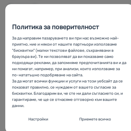
Разпродажба
Разпродажба на ножове
Политика за поверителност
Кухненски ножове
Кухненски ножове Primus
За да направим пазаруването ви при нас възможно най-
приятно, ние и някои от нашите партньори използваме
Посуда за караваната
"бисквитки" (малки текстови файлове, съхранявани в
Съдове за къмпинг Primus
браузъра ви). Те ни позволяват да ви показваме само
подходящи реклами, да запомняме предпочитанията ви и да
Готвене и храна
ни помагат, например, при анализи, които използваме за
по-нататъшно подобряване на сайта.
Готвене и храна Primus
За да могат всички функции и услуги на този уебсайт да се
Подаръци за къмпингари
показват правилно, се нуждаем от вашето съгласие за
бисквитки. Благодарим ви, че сте ни дали съгласието си, и
Разпродажба на екипировка
гарантираме, че ще се отнасяме отговорно към вашите
Оборудване Primus
данни.
Подаръци до 100 лв
Настройки за съгласие за категории
Настройки
Приемете всичко
"бисквитки
Глeмпинг