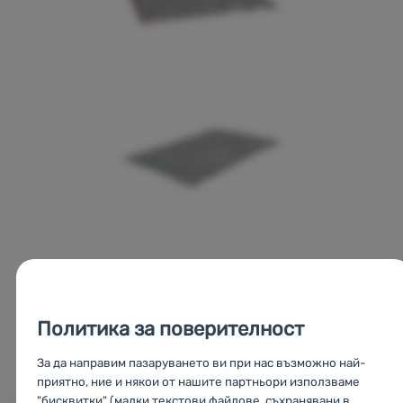
Политика за поверителност
За да направим пазаруването ви при нас възможно най-
приятно, ние и някои от нашите партньори използваме
"бисквитки" (малки текстови файлове, съхранявани в