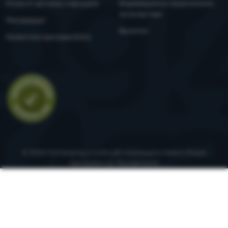
Отказ от договор и връщане
Индивидуални предложения
за колективи
Рекламация
Бюлетин
Клиентска програма Extra
Оценка
© 2026 ForCamping s.r.o.
На уеб страницата помага
Shopio
Настройки на "бисквитките