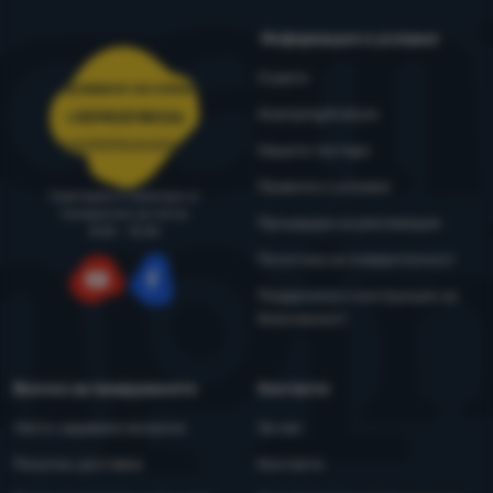
Информация и условия
Съвети
Обслужване на клиенти
4camping4nature
+35982518026
porachki@4camping.bg
Нашите тестери
Правила и условия
Съветваме и помагаме от
понеделник до петък
Процедура за рекламация
8:00 - 15:00
Политика за поверителност
Поддръжка и инструкции за
YouTube
Facebook
безопасност
Всичко за пазаруването
Контакти
Често задавани въпроси
За нас
Покупка, доставка
Контакти