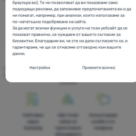
браузъра ви). Те ни позволяват да ви показваме само
подходящи реклами, да запомняме предпочитанията ви и да
Джаджи за пътуване
Джаджи за пътуване
ни помагат, например, при анализи, които използваме за
Yate
по-нататъшно подобряване на сайта.
Подарък за любители
За да могат всички функции и услуги на този уебсайт да се
Оборудване
на дейности на открито
показват правилно, се нуждаем от вашето съгласие за
бисквитки. Благодарим ви, че сте ни дали съгласието си, и
Оборудване Yate
гарантираме, че ще се отнасяме отговорно към вашите
данни.
CZ
Yate Paracord
SK
Yate Paracord
HU
Yate Paracord
RO
Yate Paracord
UA
Yate Paracord
HR
Yate Paracord
Настройки за съгласие за категории
Настройки
Приемете всичко
PL
Yate Paracord
IT
Yate Paracord
ES
Yate Paracord
FR
"бисквитки
Yate Paracord
AT
Yate Paracord
DE
Yate Paracord
CH
Yate
Paracord
Основни
Основни
-
Без необходимите "бисквитки" нашият уебсайт
не би могъл да функционира правилно.
.
ВИНАГИ АКТИВНИ
Основните "бисквитки" позволяват на нашия уебсайт да
Собствени
Най-голям
Консултираме
Предпочитани и разширени функции
Предпочитани и разширени функции
-
Благодарение на
функционира правилно. Тези основни функции включват
марки
избор на
онлайн и по
тези "бисквитки" нашият уебсайт запомня настройките ви.
.
например киберзащита на сайта, правилно показване на
4camping
туристическо
телефона
Разрешено
страницата или показване на тази лента с "бисквитки".
оборудване в