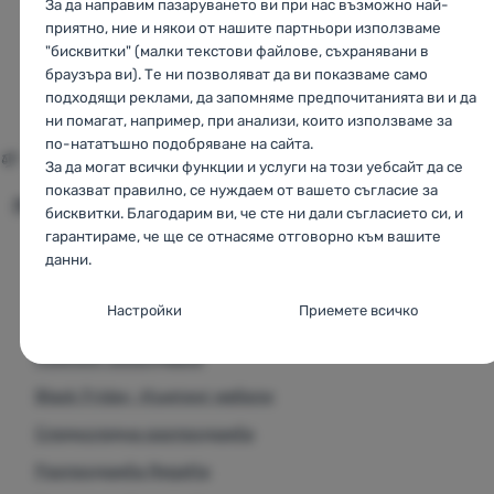
За да направим пазаруването ви при нас възможно най-
приятно, ние и някои от нашите партньори използваме
"бисквитки" (малки текстови файлове, съхранявани в
браузъра ви). Те ни позволяват да ви показваме само
62,00
€
64,41
€
106,3
подходящи реклами, да запомняме предпочитанията ви и да
53,99
€
54,99
€
55,9
Сравни
Сравни
Сравни
ни помагат, например, при анализи, които използваме за
105,60
лв.
107,55
лв.
109,51
по-нататъшно подобряване на сайта.
За да могат всички функции и услуги на този уебсайт да се
Сравни всички алтернативи
показват правилно, се нуждаем от вашето съгласие за
Подобни продукти можете да намерите в
бисквитки. Благодарим ви, че сте ни дали съгласието си, и
гарантираме, че ще се отнасяме отговорно към вашите
Разпродажба
данни.
Столове за къмпинг
Настройки за съгласие за категории
Настройки
Приемете всичко
Столове за къмпинг Regatta
"бисквитки
Къмпинг оборудване
Основни
Основни
-
Без необходимите "бисквитки" нашият уебсайт
Black Friday -Къмпинг мебели
не би могъл да функционира правилно.
.
ВИНАГИ АКТИВНИ
Следколедна разпродажба
Разпродажба Regatta
Основните "бисквитки" позволяват на нашия уебсайт да