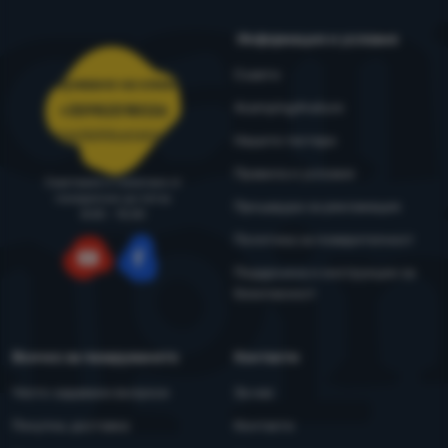
Информация и условия
Съвети
Обслужване на клиенти
4camping4nature
+35982518026
porachki@4camping.bg
Нашите тестери
Правила и условия
Съветваме и помагаме от
понеделник до петък
Процедура за рекламация
8:00 - 15:00
Политика за поверителност
Поддръжка и инструкции за
YouTube
Facebook
безопасност
Всичко за пазаруването
Контакти
Често задавани въпроси
За нас
Покупка, доставка
Контакти