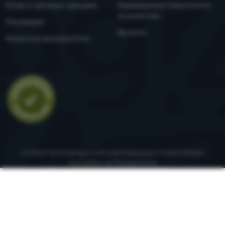
Отказ от договор и връщане
Индивидуални предложения
за колективи
Рекламация
Бюлетин
Клиентска програма Extra
Оценка
© 2026 ForCamping s.r.o.
На уеб страницата помага
Shopio
Настройки на "бисквитките