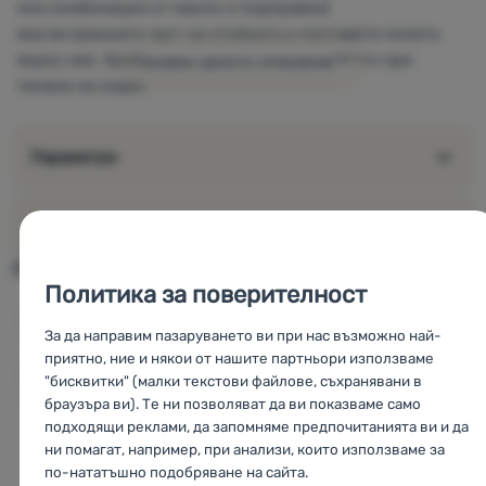
или комбинация от масло и подправки)
във вътрешната част на стойката и поставете пилето
върху нея. Ароматите ще се отделят в месото при
Покажи цялото описание
печене на скара.
Параметри
За марката
Подобни продукти можете да намерите в
Политика за поверителност
Готвене и храна
Готвене и храна
Campingaz
За да направим пазаруването ви при нас възможно най-
приятно, ние и някои от нашите партньори използваме
Оборудване
Оборудване Campingaz
"бисквитки" (малки текстови файлове, съхранявани в
браузъра ви). Те ни позволяват да ви показваме само
CZ
Campingaz Culinary Poultry Roaster
SK
Campingaz
подходящи реклами, да запомняме предпочитанията ви и да
Culinary Poultry Roaster
HU
Campingaz Culinary Poultry
ни помагат, например, при анализи, които използваме за
Roaster
RO
Campingaz Culinary Poultry Roaster
UA
по-нататъшно подобряване на сайта.