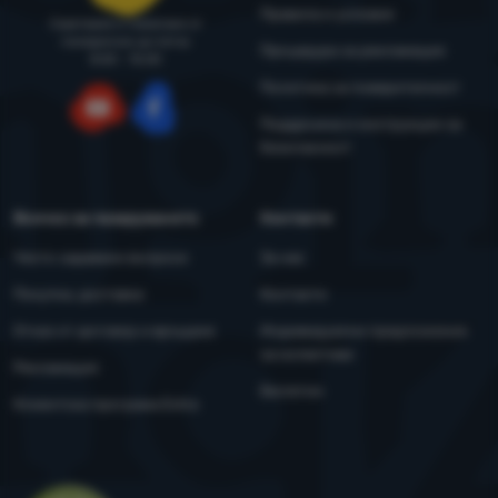
Правила и условия
Съветваме и помагаме от
понеделник до петък
Процедура за рекламация
8:00 - 15:00
Политика за поверителност
Поддръжка и инструкции за
YouTube
Facebook
безопасност
Всичко за пазаруването
Контакти
Често задавани въпроси
За нас
Покупка, доставка
Контакти
Отказ от договор и връщане
Индивидуални предложения
за колективи
Рекламация
Бюлетин
Клиентска програма Extra